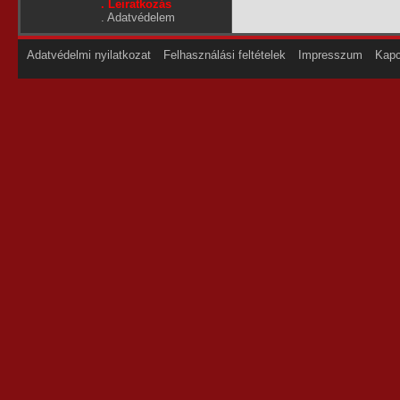
. Leiratkozás
.
Adatvédelem
Adatvédelmi nyilatkozat
Felhasználási feltételek
Impresszum
Kapc