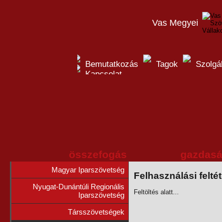
Vas Megyei
Bemutatkozás
Tagok
Szolgá
Kapcsolat
összefogás
gazdasá
Magyar Iparszövetség
Felhasználási felté
Nyugat-Dunántúli Regionális
Feltöltés alatt...
Iparszövetség
Társszövetségek