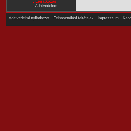
. Leiratkozás
.
Adatvédelem
Adatvédelmi nyilatkozat
Felhasználási feltételek
Impresszum
Kapc