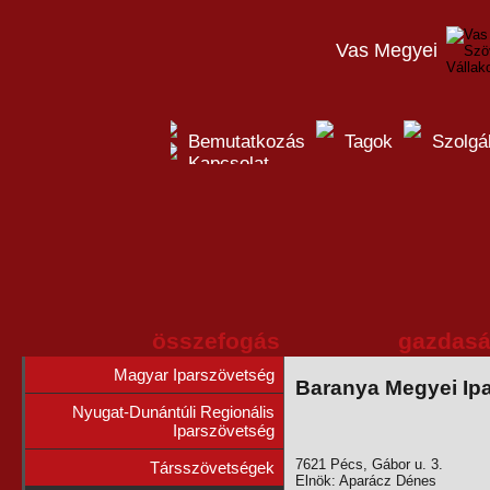
Vas Megyei
Bemutatkozás
Tagok
Szolgá
Kapcsolat
összefogás
gazdasá
Magyar Iparszövetség
Baranya Megyei Ip
Nyugat-Dunántúli Regionális
Iparszövetség
7621 Pécs, Gábor u. 3.
Társszövetségek
Elnök: Aparácz Dénes