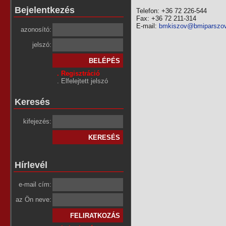
Bejelentkezés
Telefon: +36 72 226-544
Fax: +36 72 211-314
E-mail:
bmkiszov@bmiparszov.
azonosító:
jelszó:
. Regisztráció
.
Elfelejtett jelszó
Keresés
kifejezés:
Hírlevél
e-mail cím:
az Ön neve: